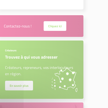
Contactez-nous !
Cliquez ici
Créateurs
Trouvez à qui vous adresser
Créateurs, repreneurs, vos interlocuteurs
en région.
En savoir plus