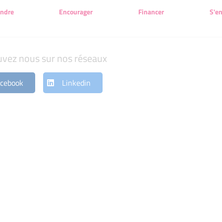
endre
Encourager
Financer
S'e
uvez nous sur nos réseaux
cebook
Linkedin