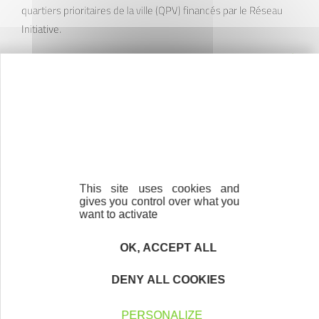
quartiers prioritaires de la ville (QPV) financés par le Réseau
Initiative.
PUBLIÉ LE 01 OCTOBRE 2025
Initiative Calaisis
This site uses cookies and
gives you control over what you
en quelques chiffres
want to activate
OK, ACCEPT ALL
69
DENY ALL COOKIES
entreprises soutenues
PERSONALIZE