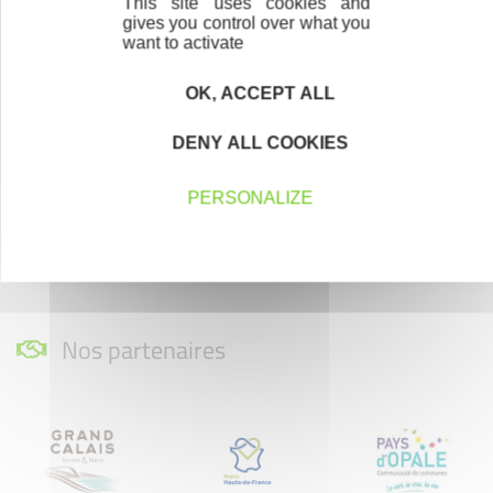
This site uses cookies and
gives you control over what you
want to activate
OK, ACCEPT ALL
Accompagnement
Nous les avons accompagnés dans leur
DENY ALL COOKIES
projet entrepreneurial
PERSONALIZE
Découvrez qui ils sont !
Nos partenaires