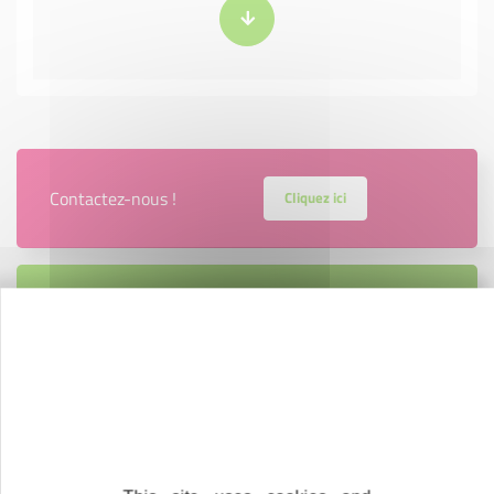
Contactez-nous !
Cliquez ici
Créateurs
Trouvez à qui vous adresser
Créateurs, repreneurs, vos interlocuteurs en
région.
En savoir plus